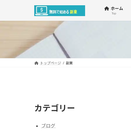
コ
ナ
ホーム
ン
ビ
Top
テ
ゲ
ン
ー
ツ
シ
へ
ョ
ス
ン
キ
に
ッ
移
トップページ
副業
プ
動
カテゴリー
ブログ