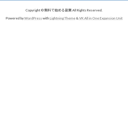
Copyright © 無料で始める副業 All Rights Reserved.
Powered by
WordPress
with
Lightning Theme
&
VK All in One Expansion Unit